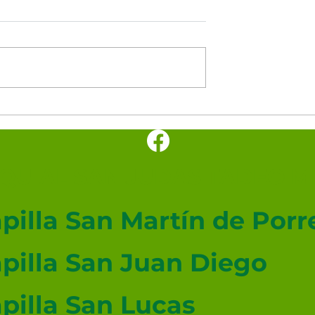
minutos del
Los cinco minutos del
nto 🕊️
Espíritu Santo 🕊️
UIAL SAN JUDAS TADEO ME
pilla San Martín de Porr
pilla San Juan Diego
pilla San Lucas