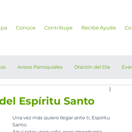
ipa
Conoce
Contribuye
Recibe Ayuda
Co
ños
Avisos Parroquiales
Oración del Día
Eva
rroquiales
del Espíritu Santo
Una vez más quiero llegar ante ti, Espíritu 
Santo.
Aquí estoy, pequeño, pero importante 