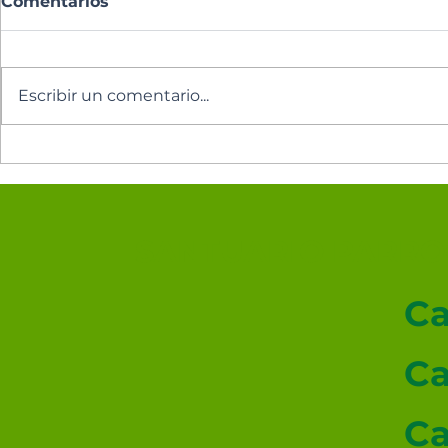
Comentarios
Escribir un comentario...
Los cinco minutos del
Los cinco 
Espíritu Santo 🕊️
Espíritu Sa
SANTUARIO PARROQ
Ca
Ca
Ca