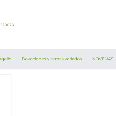
ntacto
ngelio
Devociones y temas variados
NOVENAS