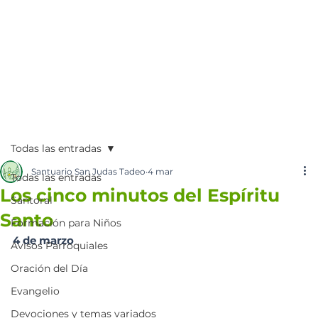
Todas las entradas
Santuario San Judas Tadeo
4 mar
Todas las entradas
Los cinco minutos del Espíritu
Santoral
Santo
Formación para Niños
4 de marzo
Avisos Parroquiales
Oración del Día
Evangelio
Devociones y temas variados