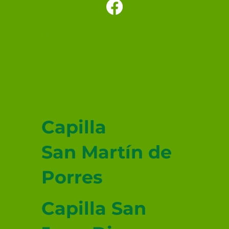
Los cinco minutos del Espíritu
Santo 🕊️
SANTUARIO
PARROQUIAL SAN
JUDAS TADEO
MEXICALI
Capilla
San Martín de
Porres
Capilla San