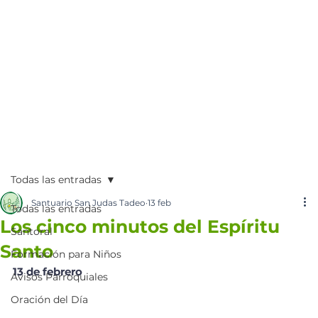
Todas las entradas
Santuario San Judas Tadeo
13 feb
Todas las entradas
Los cinco minutos del Espíritu
Santoral
Santo
Formación para Niños
13 de febrero
Avisos Parroquiales
Oración del Día