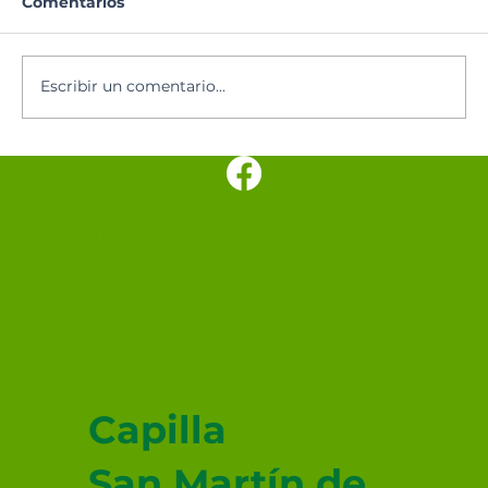
Comentarios
Escribir un comentario...
Los cinco minutos del Espíritu
Santo 🕊️
SANTUARIO
PARROQUIAL SAN
JUDAS TADEO
MEXICALI
Capilla
San Martín de