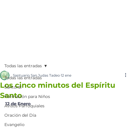
Todas las entradas
Santuario San Judas Tadeo
12 ene
Todas las entradas
Los cinco minutos del Espíritu
Santoral
Santo
Formación para Niños
12 de Enero
Avisos Parroquiales
Oración del Día
Evangelio