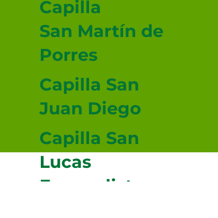
Capilla
San Martín de
Porres
Capilla San
Juan Diego
Capilla San
Lucas
Evangelista
© 2026-2027 sitio donado por Cenity