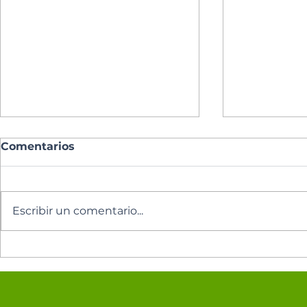
Comentarios
Escribir un comentario...
Los cinco minutos del
Los cinco 
Espíritu Santo 🕊️
Espíritu Sa