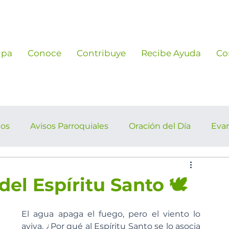
ipa
Conoce
Contribuye
Recibe Ayuda
Co
ños
Avisos Parroquiales
Oración del Día
Eva
rroquiales
el Espíritu Santo 🕊️
El agua apaga el fuego, pero el viento lo 
aviva. ¿Por qué al Espíritu Santo se lo asocia 