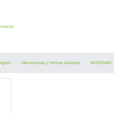
ntacto
ngelio
Devociones y temas variados
NOVENAS