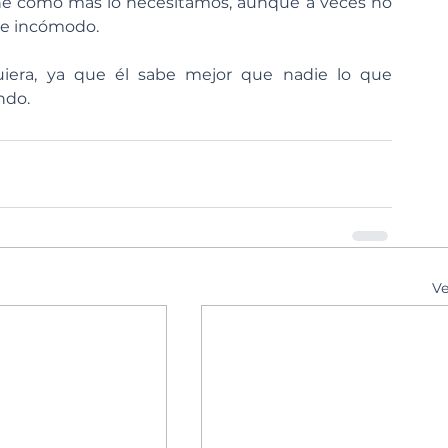
iene como más lo necesitamos, aunque a veces no 
te incómodo.
iera, ya que él sabe mejor que nadie lo que 
ndo.
Ve