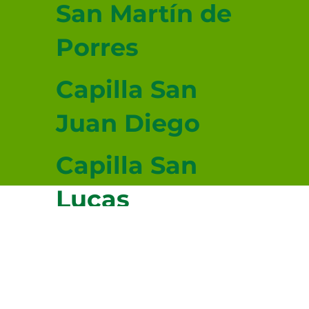
San Martín de
Porres
Capilla San
Juan Diego
Capilla San
Lucas
Evangelista
© 2026-2027 sitio donado por Cenity
Conoce más haciendo clic aquí