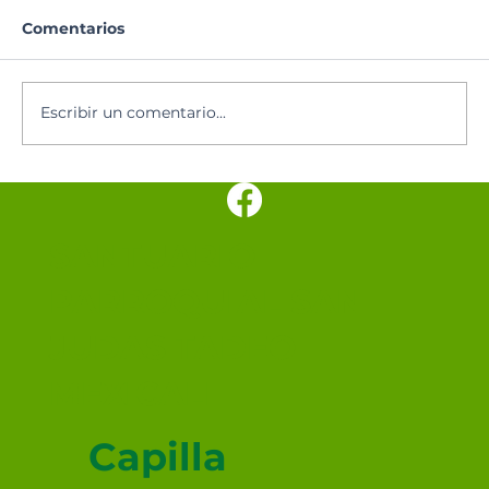
Comentarios
Escribir un comentario...
Los cinco minutos del Espíritu
Santo 🕊️
SANTUARIO
PARROQUIAL SAN
JUDAS TADEO
MEXICALI
Capilla