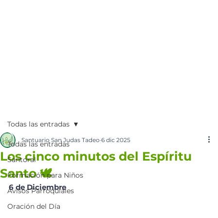
Todas las entradas
Santuario San Judas Tadeo
6 dic 2025
Todas las entradas
Los cinco minutos del Espíritu
Santoral
Santo 🕊️
Formación para Niños
6 de Diciembre 
Avisos Parroquiales
Oración del Día