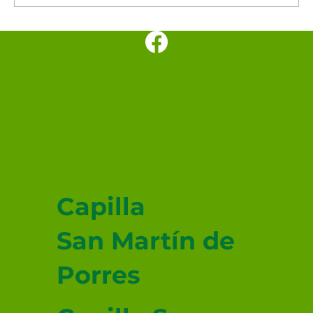
Los cinco minutos del Espíritu
Santo 🕊️
SANTUARIO
PARROQUIAL SAN
JUDAS TADEO
MEXICALI
Capilla
San Martín de
Porres