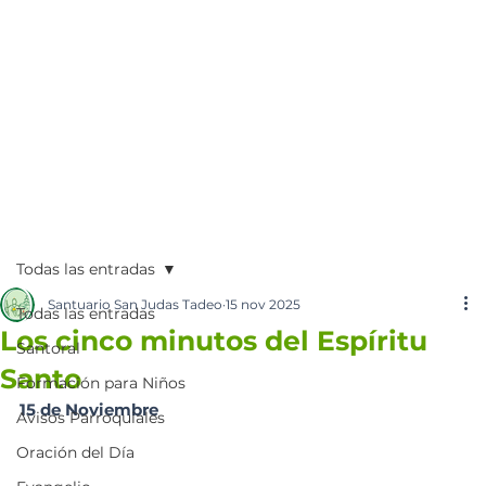
Todas las entradas
Santuario San Judas Tadeo
15 nov 2025
Todas las entradas
Los cinco minutos del Espíritu
Santoral
Santo
Formación para Niños
15 de Noviembre
Avisos Parroquiales
Oración del Día