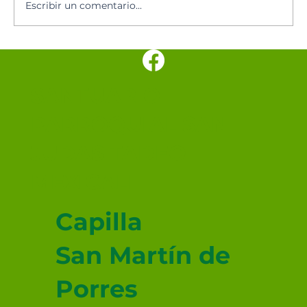
Escribir un comentario...
Los cinco minutos del Espíritu
Santo 🕊️
SANTUARIO
PARROQUIAL SAN
JUDAS TADEO
MEXICALI
Capilla
San Martín de
Porres