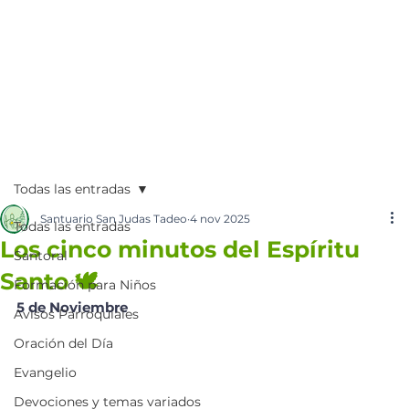
Todas las entradas
Santuario San Judas Tadeo
4 nov 2025
Todas las entradas
Los cinco minutos del Espíritu
Santoral
Santo 🕊️
Formación para Niños
5 de Noviembre 
Avisos Parroquiales
Oración del Día
Evangelio
Devociones y temas variados