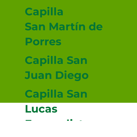
Capilla
San Martín de
Porres
Capilla San
Juan Diego
Capilla San
Lucas
Evangelista