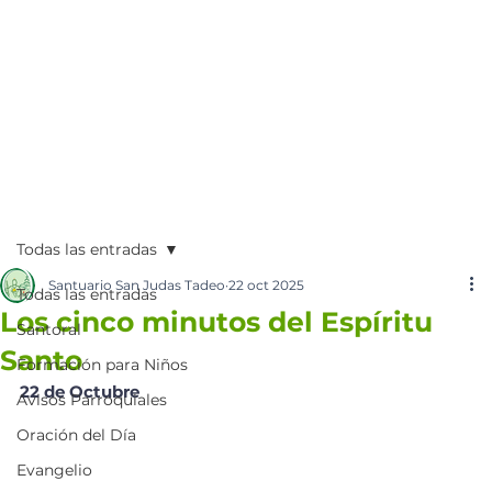
Todas las entradas
Santuario San Judas Tadeo
22 oct 2025
Todas las entradas
Los cinco minutos del Espíritu
Santoral
Santo
Formación para Niños
22 de Octubre
Avisos Parroquiales
Oración del Día
Evangelio