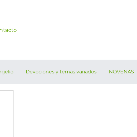
ntacto
ngelio
Devociones y temas variados
NOVENAS