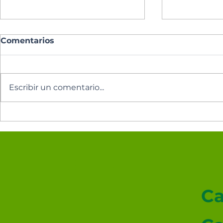
Comentarios
Escribir un comentario...
Los cinco minutos del
Los cinco 
Espíritu Santo 🕊️
Espíritu Sa
SANTUARIO PARROQ
Ca