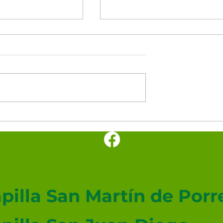
minutos del
Los cinco minutos del
nto 🕊️
Espíritu Santo 🕊️
UIAL SAN JUDAS TADEO ME
pilla San Martín de Porr