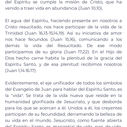
del Espíritu se cumple la misión de Cristo, que ha 
venido a traer vida en abundancia (Juan 10,10).
El agua del Espíritu, haciendo presente en nosotros a 
Cristo resucitado, nos hace participar de la vida de la 
Trinidad (Juan 16,13-15;14,19). Así su iniciativa de amor 
nos hace fecundos (Juan 15,16), comunicando a los 
demás la vida del Resucitado. De ese modo 
participamos de su gloria (Juan 17,22). En el Hijo de 
Dios hecho carne habita la plenitud de la gracia del 
Espíritu Santo, y de esa plenitud recibimos nosotros 
(Juan 1,14.16.17).
Evidentemente, el eje unificador de todos los símbolos 
del Evangelio de Juan para hablar del Espíritu Santo, es 
la "vida". Se trata de la vida nueva que reside en la 
humanidad glorificada de Jesucristo, y que desborda 
para los que se acercan a él. Unidos a él, los creyentes 
participan de su fecundidad, derramando la belleza de 
su vida en el mundo. Jesucristo, como fuente abierta 
del Espíritu Santo, es manantial de vida, pan de vida, 