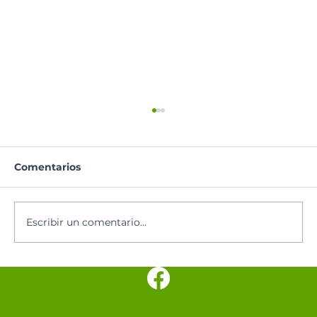
Comentarios
Escribir un comentario...
Los cinco minutos del Espíritu
Santo 🕊️
SANTUARIO