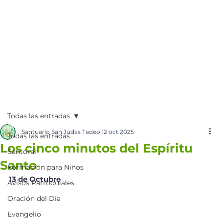
Todas las entradas
Santuario San Judas Tadeo
12 oct 2025
Todas las entradas
Los cinco minutos del Espíritu
Santoral
Santo
Formación para Niños
13 de Octubre
Avisos Parroquiales
Oración del Día
Evangelio