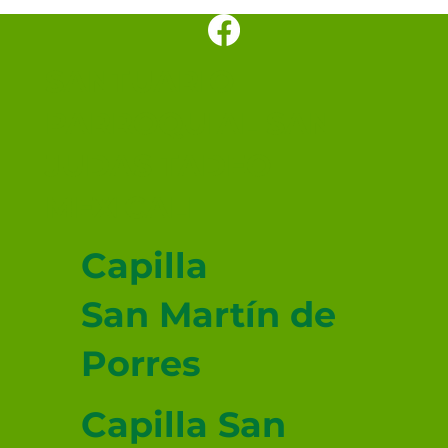
Los cinco minutos del Espíritu
Santo 🕊️
SANTUARIO
PARROQUIAL SAN
JUDAS TADEO
MEXICALI
Capilla
San Martín de
Porres
Capilla San