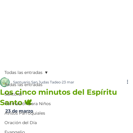
Todas las entradas
Santuario San Judas Tadeo
23 mar
Todas las entradas
Los cinco minutos del Espíritu
Santoral
Santo 🕊️
Formación para Niños
23 de marzo
Avisos Parroquiales
Oración del Día
Evangelio