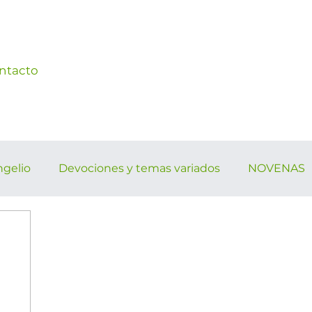
ntacto
ngelio
Devociones y temas variados
NOVENAS