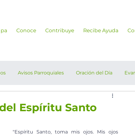
ipa
Conoce
Contribuye
Recibe Ayuda
Co
ños
Avisos Parroquiales
Oración del Día
Eva
rroquiales
del Espíritu Santo
"Espíritu Santo, toma mis ojos. Mis ojos 