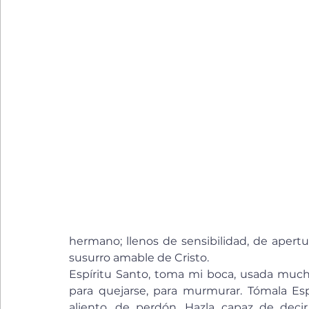
hermano; llenos de sensibilidad, de apertur
susurro amable de Cristo. 
Espíritu Santo, toma mi boca, usada muchas 
para quejarse, para murmurar. Tómala Espí
aliento, de perdón. Hazla capaz de decir l