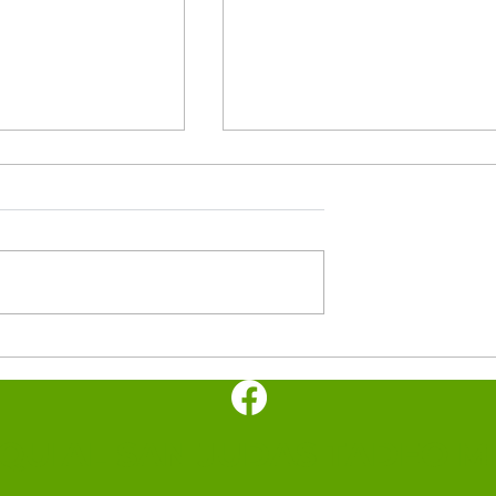
minutos del
Los cinco minutos del
nto 🕊️
Espíritu Santo 🕊️
UIAL SAN JUDAS TADEO ME