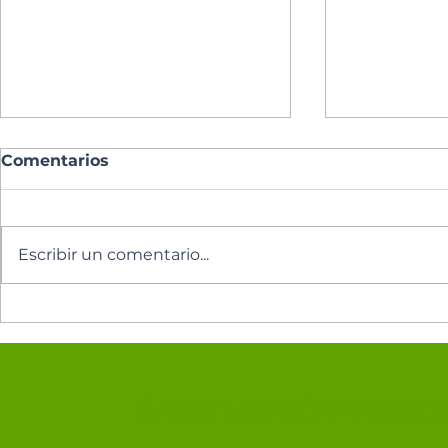
Comentarios
Escribir un comentario...
Los cinco minutos del
Los cinco 
Espíritu Santo 🕊️
Espíritu Sa
SANTUARIO PARROQ