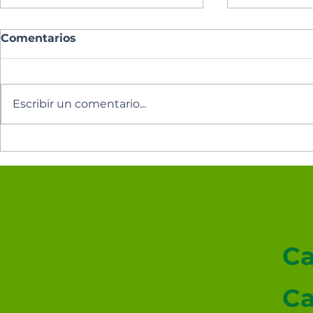
Comentarios
Escribir un comentario...
Los cinco minutos del
Los cinco 
Espíritu Santo 🕊️
Espíritu Sa
SANTUARIO PARROQ
Ca
Ca