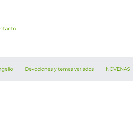
ntacto
ngelio
Devociones y temas variados
NOVENAS