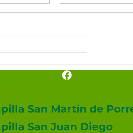
minutos del
Los cinco minutos del
nto 🕊️
Espíritu Santo 🕊️
UIAL SAN JUDAS TADEO ME
pilla San Martín de Porr
pilla San Juan Diego