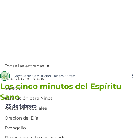
Todas las entradas
Santuario San Judas Tadeo
23 feb
Todas las entradas
Los cinco minutos del Espíritu
Santoral
Sano
Formación para Niños
23 de febrero
Avisos Parroquiales
Oración del Día
Evangelio
Devociones y temas variados