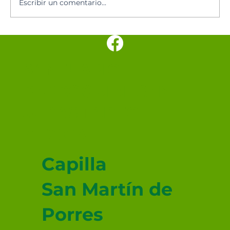
Escribir un comentario...
Los cinco minutos del Espíritu
Santo 🕊️
SANTUARIO
PARROQUIAL SAN
JUDAS TADEO
MEXICALI
Capilla
San Martín de
Porres