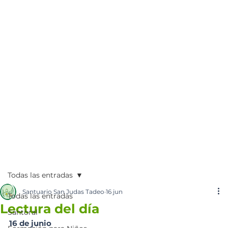
Todas las entradas
Santuario San Judas Tadeo
16 jun
Todas las entradas
Lectura del día
Santoral
16 de junio