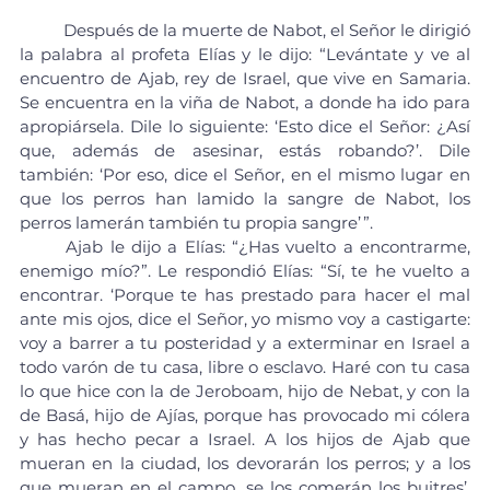
	Después de la muerte de Nabot, el Señor le dirigió 
la palabra al profeta Elías y le dijo: “Levántate y ve al 
encuentro de Ajab, rey de Israel, que vive en Samaria. 
Se encuentra en la viña de Nabot, a donde ha ido para 
apropiársela. Dile lo siguiente: ‘Esto dice el Señor: ¿Así 
que, además de asesinar, estás robando?’. Dile 
también: ‘Por eso, dice el Señor, en el mismo lugar en 
que los perros han lamido la sangre de Nabot, los 
perros lamerán también tu propia sangre’ ”.
	Ajab le dijo a Elías: “¿Has vuelto a encontrarme, 
enemigo mío?”. Le respondió Elías: “Sí, te he vuelto a 
encontrar. ‘Porque te has prestado para hacer el mal 
ante mis ojos, dice el Señor, yo mismo voy a castigarte: 
voy a barrer a tu posteridad y a exterminar en Israel a 
todo varón de tu casa, libre o esclavo. Haré con tu casa 
lo que hice con la de Jeroboam, hijo de Nebat, y con la 
de Basá, hijo de Ajías, porque has provocado mi cólera 
y has hecho pecar a Israel. A los hijos de Ajab que 
mueran en la ciudad, los devorarán los perros; y a los 
que mueran en el campo, se los comerán los buitres’. 