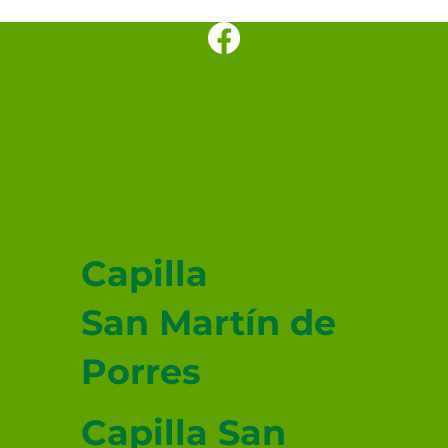
SANTUARIO
PARROQUIAL SAN
JUDAS TADEO
MEXICALI
Capilla
San Martín de
Porres
Capilla San