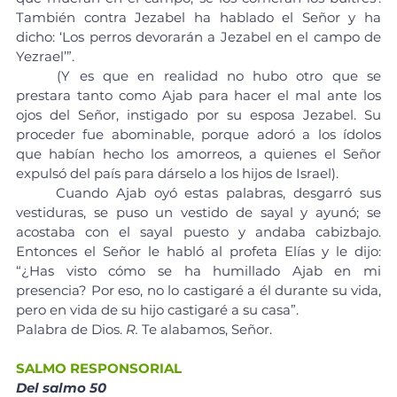
También contra Jezabel ha hablado el Señor y ha 
dicho: ‘Los perros devorarán a Jezabel en el campo de 
Yezrael’”.
	(Y es que en realidad no hubo otro que se 
prestara tanto como Ajab para hacer el mal ante los 
ojos del Señor, instigado por su esposa Jezabel. Su 
proceder fue abominable, porque adoró a los ídolos 
que habían hecho los amorreos, a quienes el Señor 
expulsó del país para dárselo a los hijos de Israel).
	Cuando Ajab oyó estas palabras, desgarró sus 
vestiduras, se puso un vestido de sayal y ayunó; se 
acostaba con el sayal puesto y andaba cabizbajo. 
Entonces el Señor le habló al profeta Elías y le dijo: 
“¿Has visto cómo se ha humillado Ajab en mi 
presencia? Por eso, no lo castigaré a él durante su vida, 
pero en vida de su hijo castigaré a su casa”.
Palabra de Dios. 
R.
 Te alabamos, Señor.
SALMO RESPONSORIAL
Del salmo 50