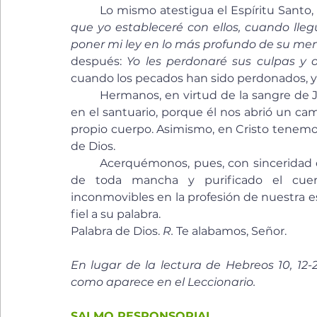
	Lo mismo atestigua el Espíritu Santo, 
que yo estableceré con ellos, cuando llegu
poner mi ley en lo más profundo de su men
después: 
Yo les perdonaré sus culpas y 
cuando los pecados han sido perdonados, ya
	Hermanos, en virtud de la sangre de Jesucristo, tenemos la seguridad de poder entrar 
en el santuario, porque él nos abrió un cam
propio cuerpo. Asimismo, en Cristo tenemos
de Dios.
	Acerquémonos, pues, con sinceridad de corazón, con una fe total, limpia la conciencia 
de toda mancha y purificado el cuer
inconmovibles en la profesión de nuestra e
fiel a su palabra.
Palabra de Dios. 
R.
 Te alabamos, Señor.
En lugar de la lectura de Hebreos 10, 12-23,
como aparece en el Leccionario.
SALMO RESPONSORIAL