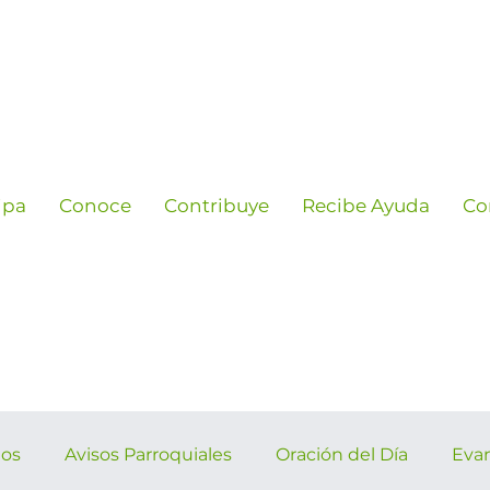
ipa
Conoce
Contribuye
Recibe Ayuda
Co
ños
Avisos Parroquiales
Oración del Día
Eva