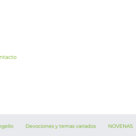
ntacto
ngelio
Devociones y temas variados
NOVENAS