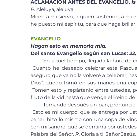
ACLAMACIÓN ANTES DEL EVANGELIO. 
Is
R. 
Aleluya, aleluya.
Miren a mi siervo, a quien sostengo; a mi 
he puesto mi espíritu, para que haga brillar l
EVANGELIO
Hagan esto en memoria mía.
Del santo Evangelio según san Lucas: 
22,
	En aquel tiempo, llegada la hora de cenar, se sentó Jesús con sus discípulos y les dijo: 
“Cuánto he deseado celebrar esta Pascua
aseguro que ya no la volveré a celebrar, h
Dios”. Luego tomó en sus manos una copa d
“Tomen esto y repártanlo entre ustedes, p
fruto de la vid hasta que venga el Reino de 
	Tomando después un pan, pronunció la acción de gracias, lo partió y se lo dio diciendo: 
“Esto es mi cuerpo, que se entrega por u
cenar, hizo lo mismo con una copa de vino, 
con mi sangre, que se derrama por ustedes”
Palabra del Señor. 
R.
 Gloria a ti, Señor Jesús.