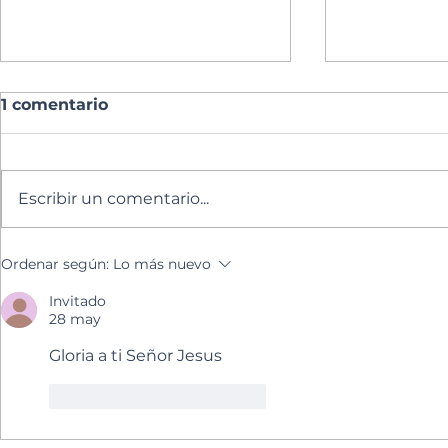
1 comentario
Escribir un comentario...
Lectura del día
Lectura de
Ordenar según:
Lo más nuevo
Invitado
28 may
Gloria a ti Señor Jesus
Me gusta
Reaccionar