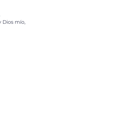
.
y Dios mío, 