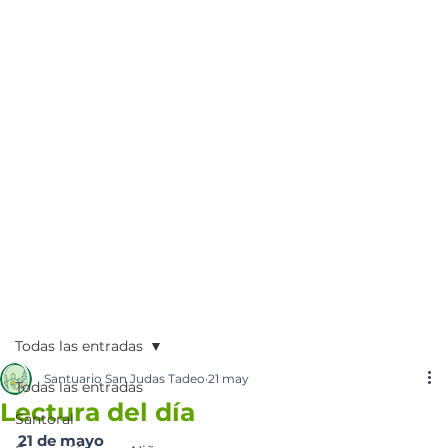
Todas las entradas
Santuario San Judas Tadeo
21 may
Todas las entradas
Lectura del día
Santoral
21 de mayo 