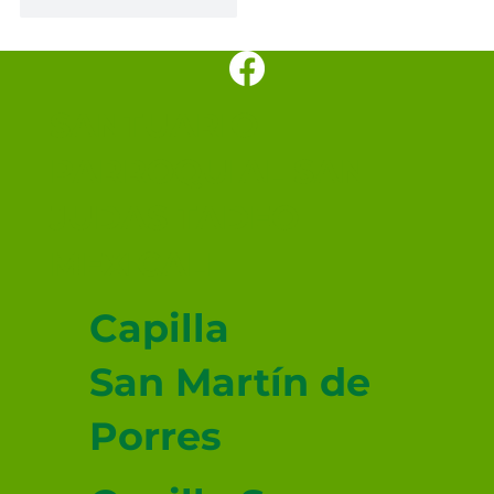
Me gusta
Reaccionar
SANTUARIO
PARROQUIAL SAN
JUDAS TADEO
MEXICALI
Capilla
San Martín de
Porres