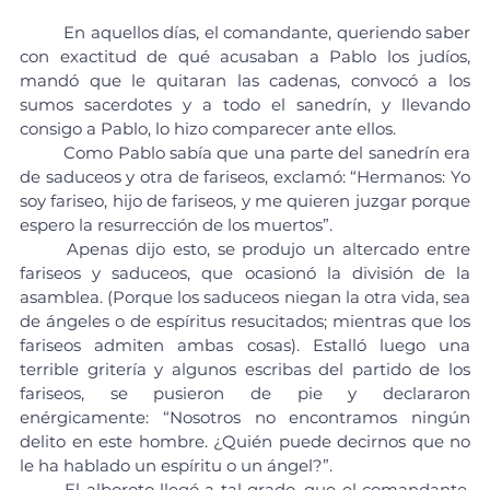
	En aquellos días, el comandante, queriendo saber 
con exactitud de qué acusaban a Pablo los judíos, 
mandó que le quitaran las cadenas, convocó a los 
sumos sacerdotes y a todo el sanedrín, y llevando 
consigo a Pablo, lo hizo comparecer ante ellos.
	Como Pablo sabía que una parte del sanedrín era 
de saduceos y otra de fariseos, exclamó: “Hermanos: Yo 
soy fariseo, hijo de fariseos, y me quieren juzgar porque 
espero la resurrección de los muertos”.
	Apenas dijo esto, se produjo un altercado entre 
fariseos y saduceos, que ocasionó la división de la 
asamblea. (Porque los saduceos niegan la otra vida, sea 
de ángeles o de espíritus resucitados; mientras que los 
fariseos admiten ambas cosas). Estalló luego una 
terrible gritería y algunos escribas del partido de los 
fariseos, se pusieron de pie y declararon 
enérgicamente: “Nosotros no encontramos ningún 
delito en este hombre. ¿Quién puede decirnos que no 
le ha hablado un espíritu o un ángel?”.
	El alboroto llegó a tal grado, que el comandante, 