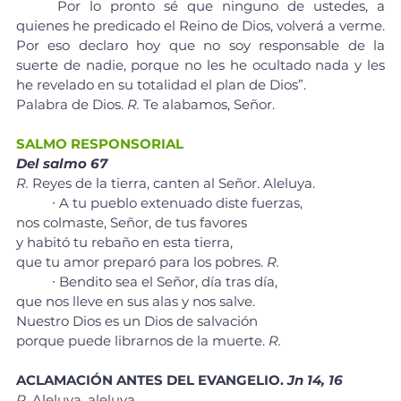
	Por lo pronto sé que ninguno de ustedes, a 
quienes he predicado el Reino de Dios, volverá a verme. 
Por eso declaro hoy que no soy responsable de la 
suerte de nadie, porque no les he ocultado nada y les 
he revelado en su totalidad el plan de Dios”.
Palabra de Dios. 
R. 
Te alabamos, Señor.
SALMO RESPONSORIAL
Del salmo 67
R.
 Reyes de la tierra, canten al Señor. Aleluya.
	∙ A tu pueblo extenuado diste fuerzas, 
nos colmaste, Señor, de tus favores 
y habitó tu rebaño en esta tierra, 
que tu amor preparó para los pobres. 
R.
	∙ Bendito sea el Señor, día tras día, 
que nos lleve en sus alas y nos salve. 
Nuestro Dios es un Dios de salvación 
porque puede librarnos de la muerte. 
R.
ACLAMACIÓN ANTES DEL EVANGELIO. 
Jn 14, 16
R.
 Aleluya, aleluya.