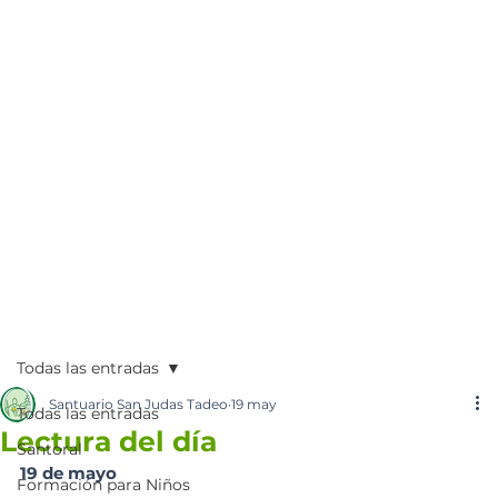
Todas las entradas
Santuario San Judas Tadeo
19 may
Todas las entradas
Lectura del día
Santoral
19 de mayo
Formación para Niños