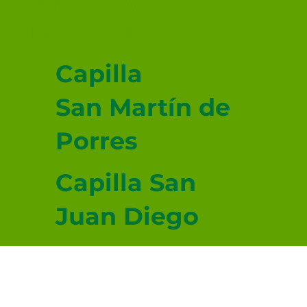
JUDAS TADEO
MEXICALI
Capilla
San Martín de
Porres
Capilla San
Juan Diego
Capilla San
Lucas