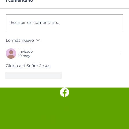
1 comentario
Lectura del día
Escribir un comentario...
Lo más nuevo
Invitado
19 may
Gloria a ti Señor Jesus
Me gusta
Reaccionar
SANTUARIO
PARROQUIAL SAN