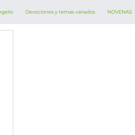
ngelio
Devociones y temas variados
NOVENAS