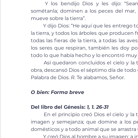
	Y los bendijo Dios y les dijo: “Sean fecundos y multiplíquense, llenen la tierra y 
sométanla; dominen a los peces del mar, a 
mueve sobre la tierra”.
	Y dijo Dios: “He aquí que les entrego todas las plantas de semilla que hay sobre la faz de 
la tierra, y todos los árboles que producen fr
todas las fieras de la tierra, a todas las aves
los seres que respiran, también les doy por 
todo lo que había hecho y lo encontró muy b
	Así quedaron concluidos el cielo y la tierra con todos sus ornamentos, y terminada su 
obra, descansó Dios el séptimo día de todo
Palabra de Dios. 
R. 
Te alabamos, Señor.
O bien: Forma breve
Del libro del Génesis: 
1, 1. 26-31
	En el principio creó Dios el cielo y la tierra. Y dijo Dios: “Hagamos al hombre a nuestra 
imagen y semejanza; que domine a los pece
domésticos y a todo animal que se arrastra so
	Y creó Dios al hombre a su imagen; a 