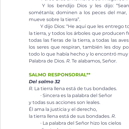
	Y los bendijo Dios y les dijo: “Sean fecundos y multiplíquense, llenen la tierra y 
sométanla; dominen a los peces del mar, a 
mueve sobre la tierra”.
	Y dijo Dios: “He aquí que les entrego todas las plantas de semilla que hay sobre la faz de 
la tierra, y todos los árboles que producen fr
todas las fieras de la tierra, a todas las aves
los seres que respiran, también les doy por 
todo lo que había hecho y lo encontró muy
Palabra de Dios. 
R. 
Te alabamos, Señor.
SALMO RESPONSORIAL**
Del salmo 32
R.
 La tierra llena está de tus bondades.
	∙ Sincera es la palabra del Señor 
y todas sus acciones son leales. 
Él ama la justicia y el derecho, 
la tierra llena está de sus bondades. 
R. 
	∙ La palabra del Señor hizo los cielos 