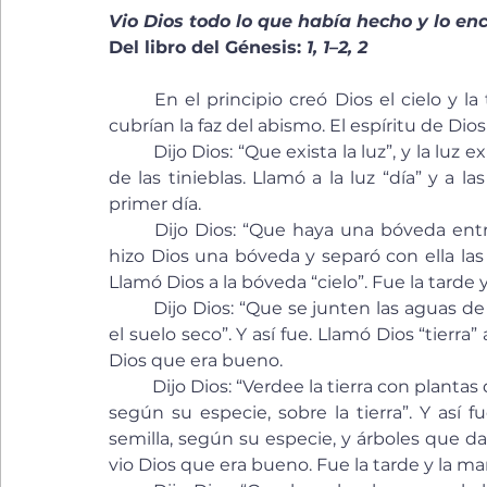
Vio Dios todo lo que había hecho y lo e
Del libro del Génesis: 
1, 1–2, 2
	En el principio creó Dios el cielo y la tierra. La tierra era soledad y caos; y las tinieblas 
cubrían la faz del abismo. El espíritu de Dio
	Dijo Dios: “Que exista la luz”, y la luz existió. Vio Dios que la luz era buena, y separó la luz 
de las tinieblas. Llamó a la luz “día” y a la
primer día.
	Dijo Dios: “Que haya una bóveda entre las aguas, que separe unas aguas de otras”. E 
hizo Dios una bóveda y separó con ella las a
Llamó Dios a la bóveda “cielo”. Fue la tarde
	Dijo Dios: “Que se junten las aguas de debajo del cielo en un solo lugar y que aparezca 
el suelo seco”. Y así fue. Llamó Dios “tierra”
Dios que era bueno.
	Dijo Dios: “Verdee la tierra con plantas que den semilla y árboles que den fruto y semilla, 
según su especie, sobre la tierra”. Y así f
semilla, según su especie, y árboles que da
vio Dios que era bueno. Fue la tarde y la ma