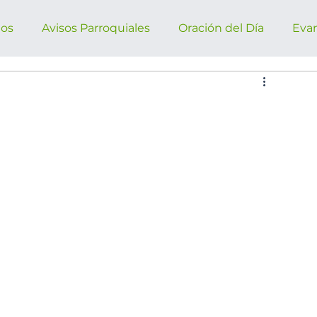
ños
Avisos Parroquiales
Oración del Día
Eva
rroquiales