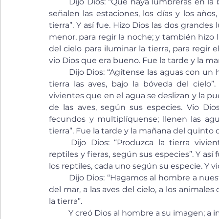
	Dijo Dios: “Que haya lumbreras en la bóveda del cielo, que separen el día de la noche, 
señalen las estaciones, los días y los años,
tierra”. Y así fue. Hizo Dios las dos grandes 
menor, para regir la noche; y también hizo l
del cielo para iluminar la tierra, para regir e
vio Dios que era bueno. Fue la tarde y la ma
	Dijo Dios: “Agítense las aguas con un hervidero de seres vivientes y revoloteen sobre la 
tierra las aves, bajo la bóveda del cielo
vivientes que en el agua se deslizan y la 
de las aves, según sus especies. Vio Dio
fecundos y multiplíquense; llenen las agu
tierra”. Fue la tarde y la mañana del quinto d
	Dijo Dios: “Produzca la tierra vivientes, según sus especies: animales domésticos, 
reptiles y fieras, según sus especies”. Y así 
los reptiles, cada uno según su especie. Y v
	Dijo Dios: “Hagamos al hombre a nuestra imagen y semejanza; que domine a los peces 
del mar, a las aves del cielo, a los animale
la tierra”.
	Y creó Dios al hombre a su imagen; a 