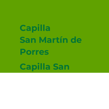
JUDAS TADEO
MEXICALI
Capilla
San Martín de
Porres
Capilla San
Juan Diego
Capilla San
Lucas