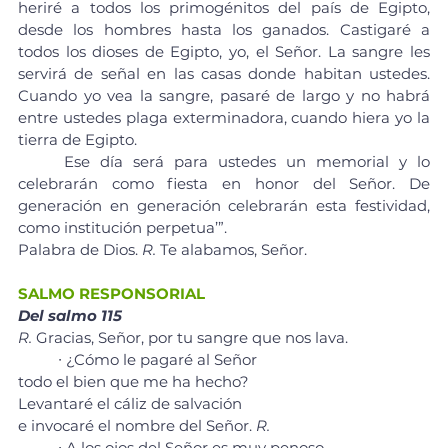
heriré a todos los primogénitos del país de Egipto, 
desde los hombres hasta los ganados. Castigaré a 
todos los dioses de Egipto, yo, el Señor. La sangre les 
servirá de señal en las casas donde habitan ustedes. 
Cuando yo vea la sangre, pasaré de largo y no habrá 
entre ustedes plaga exterminadora, cuando hiera yo la 
tierra de Egipto.
	Ese día será para ustedes un memorial y lo 
celebrarán como fiesta en honor del Señor. De 
generación en generación celebrarán esta festividad, 
como institución perpetua’”.
Palabra de Dios. 
R.
 Te alabamos, Señor.
SALMO RESPONSORIAL
Del salmo 115
R.
 Gracias, Señor, por tu sangre que nos lava.
	∙ ¿Cómo le pagaré al Señor 
todo el bien que me ha hecho? 
Levantaré el cáliz de salvación 
e invocaré el nombre del Señor. 
R.
	∙ A los ojos del Señor es muy penoso 