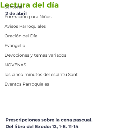
Lectura del día
Santoral
2 de abril 
Formación para Niños
Avisos Parroquiales
Oración del Día
Evangelio
Devociones y temas variados
NOVENAS
los cinco minutos del espíritu Sant
Eventos Parroquiales
Prescripciones sobre la cena pascual.
Del libro del Exodo: 12, 1-8. 11-14