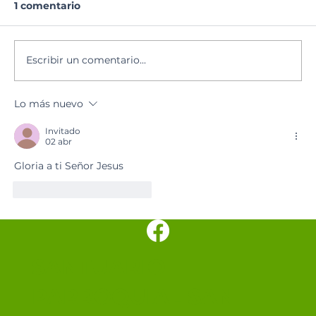
1 comentario
Lectura del día
Escribir un comentario...
Lo más nuevo
Invitado
02 abr
Gloria a ti Señor Jesus
Me gusta
Reaccionar
SANTUARIO
PARROQUIAL SAN