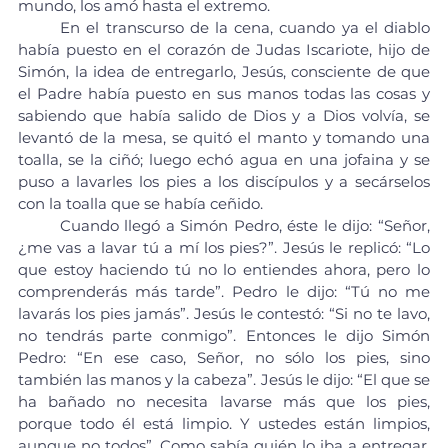
mundo, los amó hasta el extremo.
	En el transcurso de la cena, cuando ya el diablo 
había puesto en el corazón de Judas Iscariote, hijo de 
Simón, la idea de entregarlo, Jesús, consciente de que 
el Padre había puesto en sus manos todas las cosas y 
sabiendo que había salido de Dios y a Dios volvía, se 
levantó de la mesa, se quitó el manto y tomando una 
toalla, se la ciñó; luego echó agua en una jofaina y se 
puso a lavarles los pies a los discípulos y a secárselos 
con la toalla que se había ceñido.
	Cuando llegó a Simón Pedro, éste le dijo: “Señor, 
¿me vas a lavar tú a mí los pies?”. Jesús le replicó: “Lo 
que estoy haciendo tú no lo entiendes ahora, pero lo 
comprenderás más tarde”. Pedro le dijo: “Tú no me 
lavarás los pies jamás”. Jesús le contestó: “Si no te lavo, 
no tendrás parte conmigo”. Entonces le dijo Simón 
Pedro: “En ese caso, Señor, no sólo los pies, sino 
también las manos y la cabeza”. Jesús le dijo: “El que se 
ha bañado no necesita lavarse más que los pies, 
porque todo él está limpio. Y ustedes están limpios, 
aunque no todos”. Como sabía quién lo iba a entregar, 