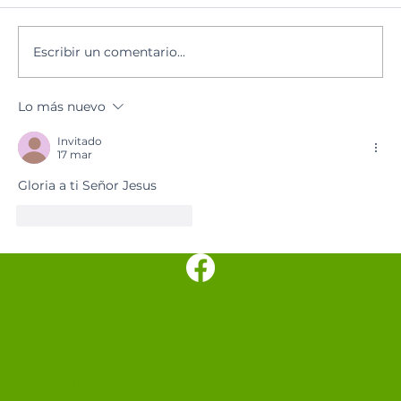
Lectura del día
Escribir un comentario...
Lo más nuevo
Invitado
17 mar
Gloria a ti Señor Jesus
Me gusta
Reaccionar
SANTUARIO
PARROQUIAL SAN
JUDAS TADEO