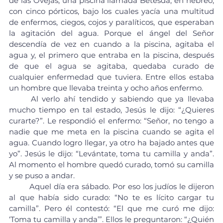
de las Ovejas, una piscina llamada Betesdá, en hebreo, 
con cinco pórticos, bajo los cuales yacía una multitud 
de enfermos, ciegos, cojos y paralíticos, que esperaban 
la agitación del agua. Porque el ángel del Señor 
descendía de vez en cuando a la piscina, agitaba el 
agua y, el primero que entraba en la piscina, después 
de que el agua se agitaba, quedaba curado de 
cualquier enfermedad que tuviera. Entre ellos estaba 
un hombre que llevaba treinta y ocho años enfermo.
	Al verlo ahí tendido y sabiendo que ya llevaba 
mucho tiempo en tal estado, Jesús le dijo: “¿Quieres 
curarte?”. Le respondió el enfermo: “Señor, no tengo a 
nadie que me meta en la piscina cuando se agita el 
agua. Cuando logro llegar, ya otro ha bajado antes que 
yo”. Jesús le dijo: “Levántate, toma tu camilla y anda”. 
Al momento el hombre quedó curado, tomó su camilla 
y se puso a andar.
	Aquel día era sábado. Por eso los judíos le dijeron 
al que había sido curado: “No te es lícito cargar tu 
camilla”. Pero él contestó: “El que me curó me dijo: 
‘Toma tu camilla y anda’”. Ellos le preguntaron: “¿Quién 