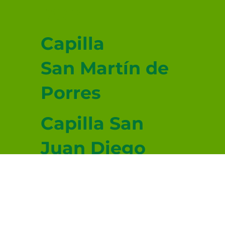
MEXICALI
Capilla
San Martín de
Porres
Capilla San
Juan Diego
Capilla San
Lucas