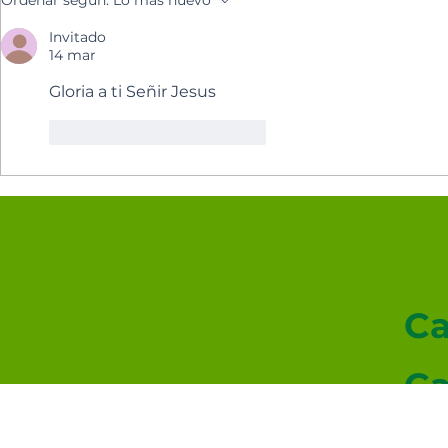
Ordenar según:
Lo más nuevo
Invitado
14 mar
Gloria a ti Señir Jesus
Me gusta
Reaccionar
SANTUARIO PARROQ
Ca
Ca
Ca