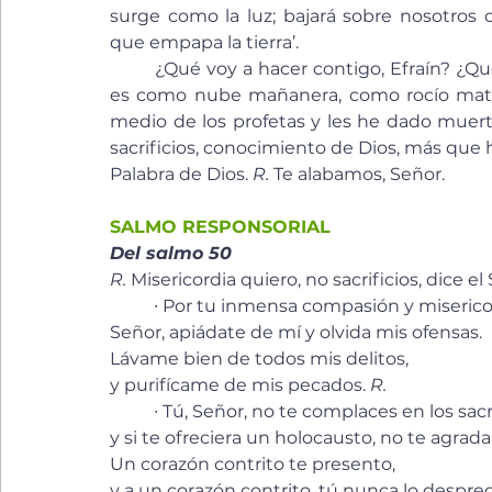
surge como la luz; bajará sobre nosotros 
que empapa la tierra’.
	¿Qué voy a hacer contigo, Efraín? ¿Qué voy a hacer contigo, Judá? El amor de ustedes 
es como nube mañanera, como rocío matin
medio de los profetas y les he dado muert
sacrificios, conocimiento de Dios, más que 
Palabra de Dios. 
R.
 Te alabamos, Señor.
SALMO RESPONSORIAL
Del salmo 50
R.
 Misericordia quiero, no sacrificios, dice el
	∙ Por tu inmensa compasión y misericor
Señor, apiádate de mí y olvida mis ofensas. 
Lávame bien de todos mis delitos, 
y purifícame de mis pecados. 
R.
	∙ Tú, Señor, no te complaces en los sacri
y si te ofreciera un holocausto, no te agradar
Un corazón contrito te presento, 
y a un corazón contrito, tú nunca lo despreci