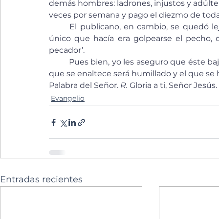
demás hombres: ladrones, injustos y adúlt
veces por semana y pago el diezmo de toda
	El publicano, en cambio, se quedó lejos y no se atrevía a levantar los ojos al cielo. Lo 
único que hacía era golpearse el pecho, d
pecador’.
	Pues bien, yo les aseguro que éste bajó a su casa justificado y aquél no; porque todo el 
que se enaltece será humillado y el que se 
Palabra del Señor. 
R.
 Gloria a ti, Señor Jesús.
Evangelio
Entradas recientes