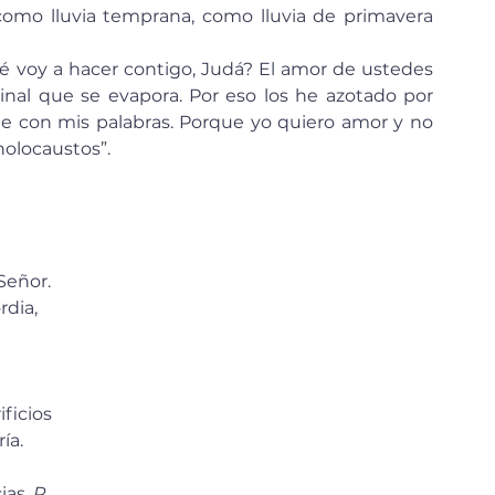
como lluvia temprana, como lluvia de primavera 
al que se evapora. Por eso los he azotado por 
e con mis palabras. Porque yo quiero amor y no 
holocaustos”.
 Señor.
dia, 
ficios 
ía. 
as. 
R.