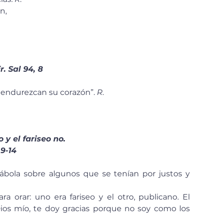
n, 
 
r. Sal 94, 8
 endurezcan su corazón”. 
R.
 y el fariseo no.
 9-14
 ‘Dios mío, te doy gracias porque no soy como los 