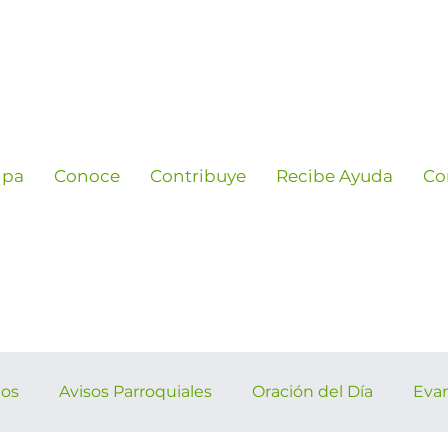
ipa
Conoce
Contribuye
Recibe Ayuda
Co
ños
Avisos Parroquiales
Oración del Día
Eva