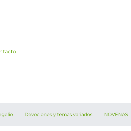
ntacto
ngelio
Devociones y temas variados
NOVENAS