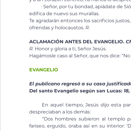
	∙ Señor, por tu bondad, apiádate de Sió
edifica de nuevo sus murallas. 
Te agradarán entonces los sacrificios justos,
ofrendas y holocaustos. 
R.
ACLAMACIÓN ANTES DEL EVANGELIO. 
Cf
R. 
Honor y gloria a ti, Señor Jesús.
Hagámosle caso al Señor, que nos dice: “No
EVANGELIO
El publicano regresó a su casa justificado
Del santo Evangelio según san Lucas: 
18,
	En aquel tiempo, Jesús dijo esta parábola sobre algunos que se tenían por justos y 
despreciaban a los demás:
	“Dos hombres subieron al templo para orar: uno era fariseo y el otro, publicano. El 
fariseo, erguido, oraba así en su interior: