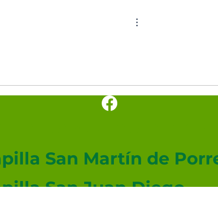
UIAL SAN JUDAS TADEO ME
pilla San Martín de Porr
pilla San Juan Diego
pilla San Lucas