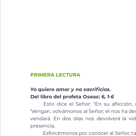
PRIMERA LECTURA
Yo quiero amor y no sacrificios.
Del libro del profeta Oseas: 
6, 1-6
	Esto dice el Señor: “En su aflicción, mi pueblo me buscará y se dirán unos a otros: 
‘Vengan, volvámonos al Señor; él nos ha desg
vendará. En dos días nos devolverá la vida
presencia.
	Esforcémonos por conocer al Señor; tan cierta como la aurora es su aparición y su juicio 