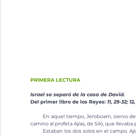
PRIMERA LECTURA
Israel se separó de la casa de David.
Del primer libro de los Reyes: 
11, 29-32; 12,
	En aquel tiempo, Jeroboam, siervo de Salomón, salió de Jerusalén y se encontró por el 
camino al profeta Ajías, de Siló, que lleva
	Estaban los dos solos en el campo. Ajías tomó su manto, lo rasgó en doce pedazos y le 