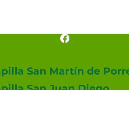
UIAL SAN JUDAS TADEO ME
pilla San Martín de Porr
pilla San Juan Diego
pilla San Lucas
angelista