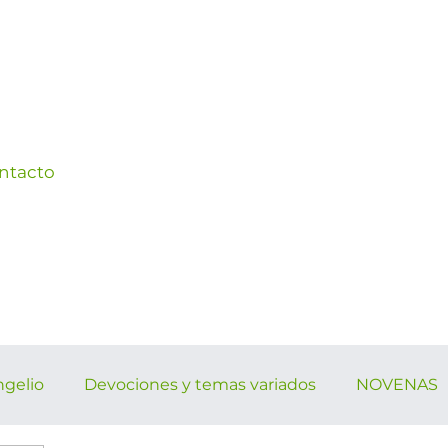
ntacto
ngelio
Devociones y temas variados
NOVENAS