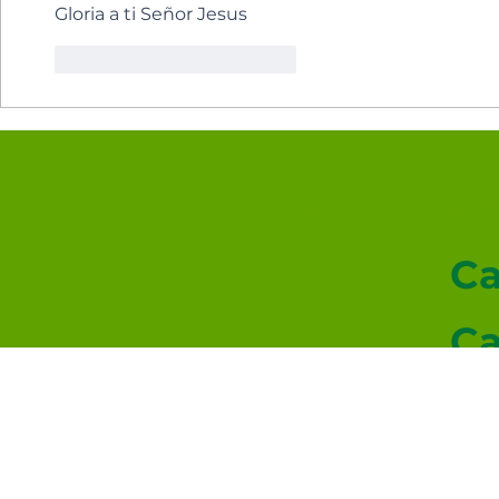
Gloria a ti Señor Jesus
Me gusta
Reaccionar
SANTUARIO PARROQ
Ca
Ca
Ca
Ev