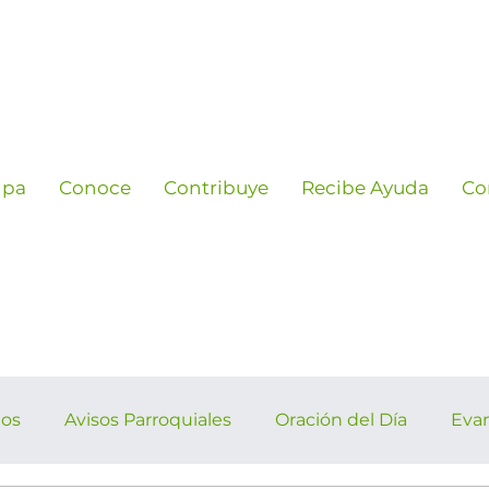
ipa
Conoce
Contribuye
Recibe Ayuda
Co
ños
Avisos Parroquiales
Oración del Día
Eva