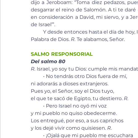
dijo a Jeroboam: “Toma diez pedazos, pues 
desgarrar el reino de Salomón. A ti te daré
en consideración a David, mi siervo, y a Jer
de Israel’”.
	Y desde entonces hasta el día de hoy, I
Palabra de Dios. 
R.
 Te alabamos, Señor.
SALMO RESPONSORIAL
Del salmo 80
R.
 Israel, yo soy tu Dios: cumple mis mandat
	• No tendrás otro Dios fuera de mí, 
ni adorarás a dioses extranjeros. 
Pues yo, el Señor, soy el Dios tuyo, 
el que te sacó de Egipto, tu destierro. 
R.
	• Pero Israel no oyó mi voz 
y mi pueblo no quiso obedecerme. 
Los entregué, por eso, a sus caprichos 
y los dejé vivir como quisiesen. 
R.
	• ¡Ojalá que mi pueblo me escuchara 