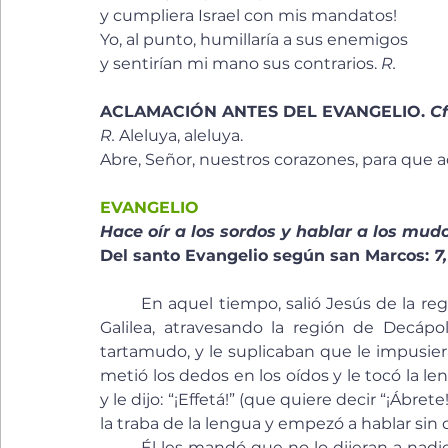
y cumpliera Israel con mis mandatos! 
Yo, al punto, humillaría a sus enemigos 
y sentirían mi mano sus contrarios. 
R.
ACLAMACIÓN ANTES DEL EVANGELIO. 
Cf
R.
 Aleluya, aleluya.
Abre, Señor, nuestros corazones, para que a
EVANGELIO
Hace oír a los sordos y hablar a los mudo
Del santo Evangelio según san Marcos: 
7
	En aquel tiempo, salió Jesús de la región de Tiro y vino de nuevo, por Sidón, al mar de 
Galilea, atravesando la región de Decápo
tartamudo, y le suplicaban que le impusiera 
metió los dedos en los oídos y le tocó la len
y le dijo: “¡Effetá!” (que quiere decir “¡Ábret
la traba de la lengua y empezó a hablar sin d
	Él les mandó que no lo dijeran a nadie; pero cuanto más se lo mandaba, ellos con más 