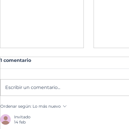
1 comentario
Escribir un comentario...
Lectura del día
Lectura de
Ordenar según:
Lo más nuevo
Invitado
14 feb