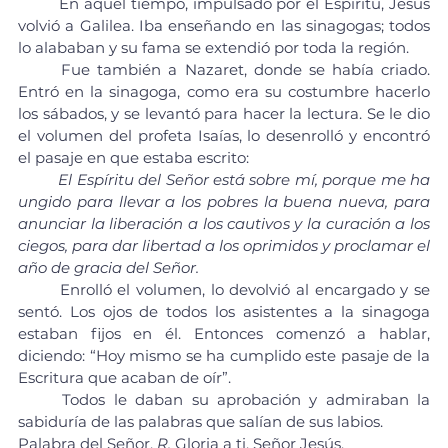
	En aquel tiempo, impulsado por el Espíritu, Jesús 
volvió a Galilea. Iba enseñando en las sinagogas; todos 
lo alababan y su fama se extendió por toda la región.
	Fue también a Nazaret, donde se había criado. 
Entró en la sinagoga, como era su costumbre hacerlo 
los sábados, y se levantó para hacer la lectura. Se le dio 
el volumen del profeta Isaías, lo desenrolló y encontró 
el pasaje en que estaba escrito:
	El Espíritu del Señor está sobre mí, porque me ha 
ungido para llevar a los pobres la buena nueva, para 
anunciar la liberación a los cautivos y la curación a los 
ciegos, para dar libertad a los oprimidos y proclamar el 
año de gracia del Señor.
	Enrolló el volumen, lo devolvió al encargado y se 
sentó. Los ojos de todos los asistentes a la sinagoga 
estaban fijos en él. Entonces comenzó a hablar, 
diciendo: “Hoy mismo se ha cumplido este pasaje de la 
Escritura que acaban de oír”.
	Todos le daban su aprobación y admiraban la 
sabiduría de las palabras que salían de sus labios.
Palabra del Señor. 
R.
 Gloria a ti, Señor Jesús.