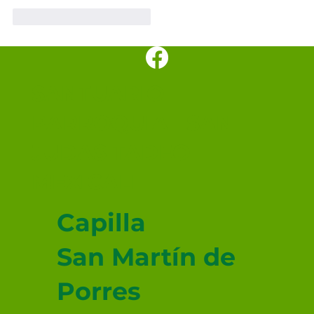
Me gusta
Reaccionar
SANTUARIO
PARROQUIAL SAN
JUDAS TADEO
MEXICALI
Capilla
San Martín de
Porres