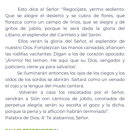
	Esto dice el Señor: “Regocíjate, yermo sediento. 
Que se alegre el desierto y se cubra de flores, que 
florezca como un campo de lirios, que se alegre y dé 
gritos de júbilo, porque le será dada la gloria del 
Líbano, el esplendor del Carmelo y del Sarón. 
	Ellos verán la gloria del Señor, el esplendor de 
nuestro Dios. Fortalezcan las manos cansadas, afiancen 
las rodillas vacilantes. Digan a los de corazón apocado: 
‘¡Ánimo! No teman. He aquí que su Dios, vengador y 
justiciero, viene ya para salvarlos’.
	Se iluminarán entonces los ojos de los ciegos y los 
oídos de los sordos se abrirán. Saltará como un venado 
el cojo y la lengua del mudo cantará.
	Volverán a casa los rescatados por el Señor, 
vendrán a Sión con cánticos de júbilo, coronados de 
perpetua alegría; serán su escolta el gozo y la dicha, 
porque la pena y la aflicción habrán terminado”.
Palabra de Dios. 
R.
 Te alabamos, Señor.