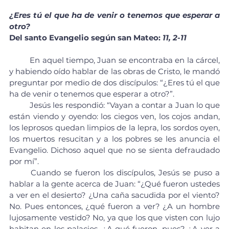
¿Eres tú el que ha de venir o tenemos que esperar a 
otro?
Del santo Evangelio según san Mateo: 
11, 2-11
	En aquel tiempo, Juan se encontraba en la cárcel, 
y habiendo oído hablar de las obras de Cristo, le mandó 
preguntar por medio de dos discípulos: “¿Eres tú el que 
ha de venir o tenemos que esperar a otro?”.
	Jesús les respondió: “Vayan a contar a Juan lo que 
están viendo y oyendo: los ciegos ven, los cojos andan, 
los leprosos quedan limpios de la lepra, los sordos oyen, 
los muertos resucitan y a los pobres se les anuncia el 
Evangelio. Dichoso aquel que no se sienta defraudado 
por mí”.
	Cuando se fueron los discípulos, Jesús se puso a 
hablar a la gente acerca de Juan: “¿Qué fueron ustedes 
a ver en el desierto? ¿Una caña sacudida por el viento? 
No. Pues entonces, ¿qué fueron a ver? ¿A un hombre 
lujosamente vestido? No, ya que los que visten con lujo 
habitan en los palacios. ¿A qué fueron, pues? ¿A ver a 