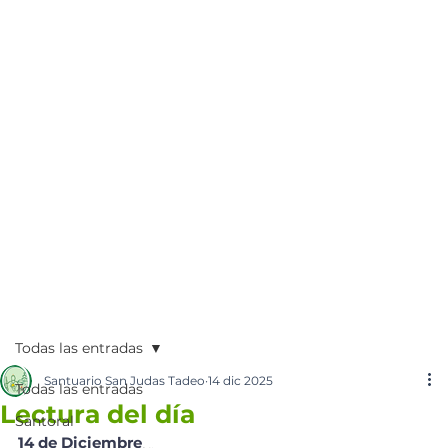
Todas las entradas
Santuario San Judas Tadeo
14 dic 2025
Todas las entradas
Lectura del día
Santoral
14 de Diciembre 