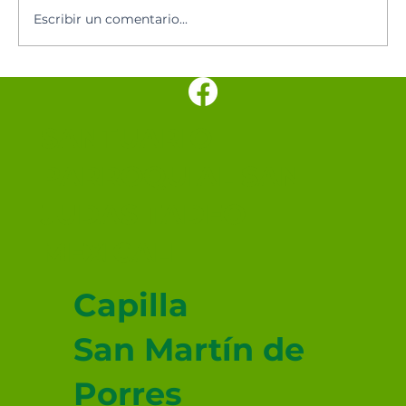
Escribir un comentario...
SANTUARIO
PARROQUIAL SAN
JUDAS TADEO
MEXICALI
Capilla
San Martín de
Porres