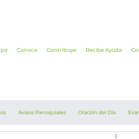
ipa
Conoce
Contribuye
Recibe Ayuda
Co
ños
Avisos Parroquiales
Oración del Día
Eva
rroquiales