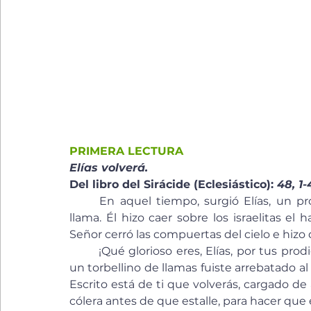
PRIMERA LECTURA
Elías volverá.
Del libro del Sirácide (Eclesiástico): 
48, 1-4
	En aquel tiempo, surgió Elías, un profeta de fuego; su palabra quemaba como una 
llama. Él hizo caer sobre los israelitas e
Señor cerró las compuertas del cielo e hizo 
	¡Qué glorioso eres, Elías, por tus prodigios! ¿Quién puede jactarse de ser igual a ti? En 
un torbellino de llamas fuiste arrebatado al 
Escrito está de ti que volverás, cargado de
cólera antes de que estalle, para hacer que e