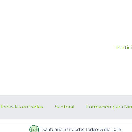
Partic
Todas las entradas
Santoral
Formación para Ni
Santuario San Judas Tadeo
13 dic 2025
los cinco minutos del espíritu Sant
Eventos Pa