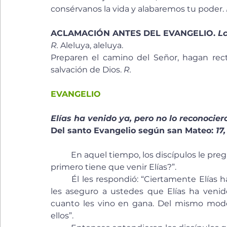
consérvanos la vida y alabaremos tu poder. 
ACLAMACIÓN ANTES DEL EVANGELIO. 
Lc
R.
 Aleluya, aleluya.
Preparen el camino del Señor, hagan rect
salvación de Dios. 
R.
EVANGELIO
Elías ha venido ya, pero no lo reconocier
Del santo Evangelio según san Mateo: 
17,
	En aquel tiempo, los discípulos le preguntaron a Jesús: “¿Por qué dicen los escribas que 
primero tiene que venir Elías?”.
	Él les respondió: “Ciertamente Elías ha de venir y lo pondrá todo en orden. Es más, yo 
les aseguro a ustedes que Elías ha venido
cuanto les vino en gana. Del mismo modo
ellos”.