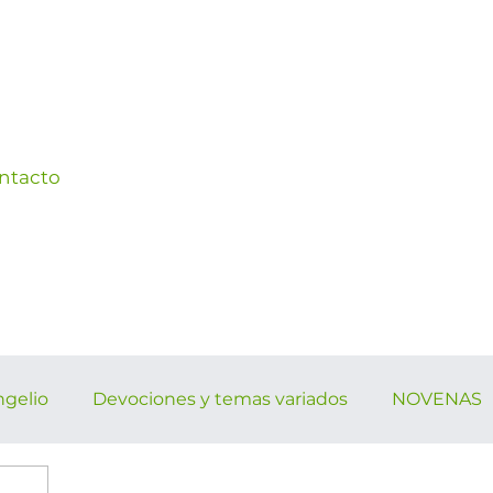
ntacto
ngelio
Devociones y temas variados
NOVENAS