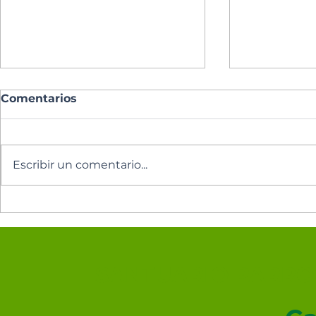
Comentarios
Escribir un comentario...
Lectura del día
Lectura de
SANTUARIO PARROQ