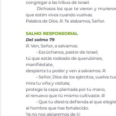
congregar a las tribus de Israel.
	Dichosos los que te vieron y murieron gozando de tu amistad; pero más dichosos los 
que estén vivos cuando vuelvas.
Palabra de Dios. 
R.
 Te alabamos, Señor.
SALMO RESPONSORIAL
Del salmo 79
R.
 Ven, Señor, a salvarnos.
	• Escúchanos, pastor de Israel; 
tú que estás rodeado de querubines, 
manifiéstate, 
despierta tu poder y ven a salvarnos. 
R.
	• Señor, Dios de los ejércitos, vuelve tus
mira tu viña y visítala; 
protege la cepa plantada por tu mano, 
el renuevo que tú mismo cultivaste. 
R.
	• Que tu diestra defienda al que elegist
al hombre que has fortalecido. 
Ya no nos alejaremos de ti; 