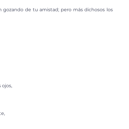
 ojos, 
e, 