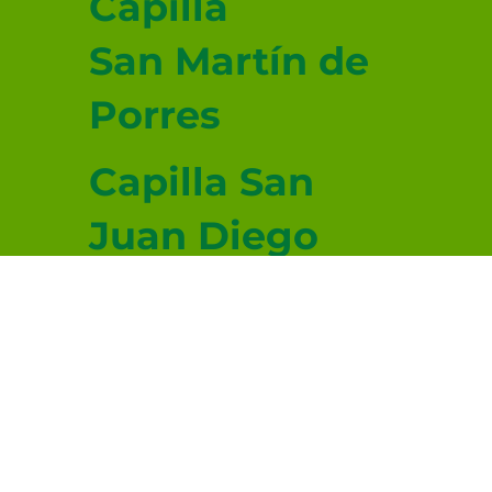
Capilla
San Martín de
Porres
Capilla San
Juan Diego
Capilla San
Lucas
Evangelista
© 2026-2027 sitio donado por Cenity
Conoce más haciendo clic aquí