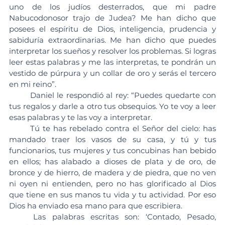
uno de los judíos desterrados, que mi padre 
Nabucodonosor trajo de Judea? Me han dicho que 
posees el espíritu de Dios, inteligencia, prudencia y 
sabiduría extraordinarias. Me han dicho que puedes 
interpretar los sueños y resolver los problemas. Si logras 
leer estas palabras y me las interpretas, te pondrán un 
vestido de púrpura y un collar de oro y serás el tercero 
en mi reino”.
	Daniel le respondió al rey: “Puedes quedarte con 
tus regalos y darle a otro tus obsequios. Yo te voy a leer 
esas palabras y te las voy a interpretar.
	Tú te has rebelado contra el Señor del cielo: has 
mandado traer los vasos de su casa, y tú y tus 
funcionarios, tus mujeres y tus concubinas han bebido 
en ellos; has alabado a dioses de plata y de oro, de 
bronce y de hierro, de madera y de piedra, que no ven 
ni oyen ni entienden, pero no has glorificado al Dios 
que tiene en sus manos tu vida y tu actividad. Por eso 
Dios ha enviado esa mano para que escribiera.
	Las palabras escritas son: ‘Contado, Pesado, 