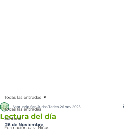
Todas las entradas
Santuario San Judas Tadeo
26 nov 2025
Todas las entradas
Lectura del día
Santoral
26 de Noviembre
Formación para Niños