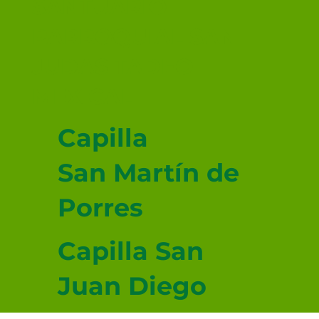
SANTUARIO
PARROQUIAL SAN
JUDAS TADEO
MEXICALI
Capilla
San Martín de
Porres
Capilla San
Juan Diego