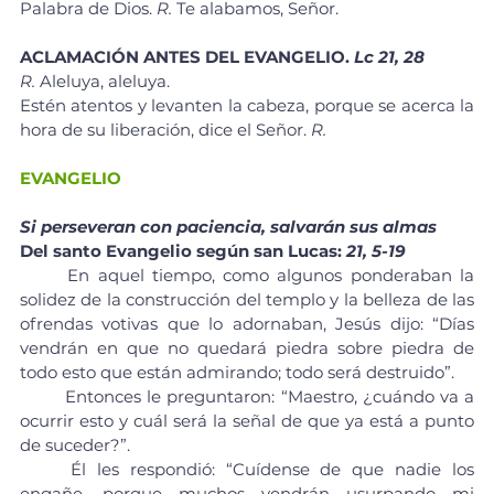
Palabra de Dios. 
R.
 Te alabamos, Señor.
ACLAMACIÓN ANTES DEL EVANGELIO. 
Lc 21, 28
R. 
Aleluya, aleluya.
Estén atentos y levanten la cabeza, porque se acerca la 
hora de su liberación, dice el Señor. 
R.
EVANGELIO
Si perseveran con paciencia, salvarán sus almas
Del santo Evangelio según san Lucas:
 21, 5-19
	En aquel tiempo, como algunos ponderaban la 
solidez de la construcción del templo y la belleza de las 
ofrendas votivas que lo adornaban, Jesús dijo: “Días 
vendrán en que no quedará piedra sobre piedra de 
todo esto que están admirando; todo será destruido”.
	Entonces le preguntaron: “Maestro, ¿cuándo va a 
ocurrir esto y cuál será la señal de que ya está a punto 
de suceder?”. 
	Él les respondió: “Cuídense de que nadie los 
engañe, porque muchos vendrán usurpando mi 