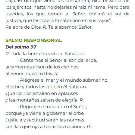
paja. El día que viene los consumirá, dice el Señor de 
los ejércitos, hasta no dejarles ni raíz ni rama. Pero para 
ustedes, los que temen al Señor, brillará el sol de 
justicia, que les traerá la salvación en sus rayos”.
Palabra de Dios. 
R.
 Te alabamos, Señor.
SALMO RESPONSORIAL
Del salmo 97
R. 
Toda la tierra ha visto al Salvador.
	• Cantemos al Señor al son del arpa, 
aclamemos al son de los clarines 
al Señor, nuestro Rey.
 R.
	• Alégrese el mar y el mundo submarino, 
el orbe y todos los que en él habitan. 
Que los ríos estallen en aplausos 
y las montañas salten de alegría. 
R.
	• Regocíjese todo ante el Señor, 
porque ya viene a gobernar el orbe. 
Justicia y rectitud serán las normas 
con las que rija a todas las naciones. 
R.