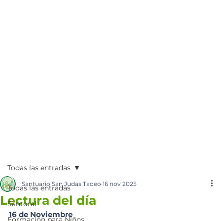
Todas las entradas
Santuario San Judas Tadeo
16 nov 2025
Todas las entradas
Lectura del día
Santoral
16 de Noviembre 
Formación para Niños