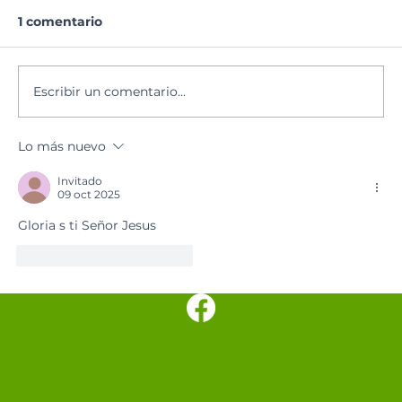
1 comentario
Lectura del día
Escribir un comentario...
Lo más nuevo
Invitado
09 oct 2025
Gloria s ti Señor Jesus
Me gusta
Reaccionar
SANTUARIO
PARROQUIAL SAN