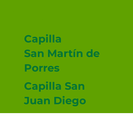
JUDAS TADEO
MEXICALI
Capilla
San Martín de
Porres
Capilla San
Juan Diego
Capilla San