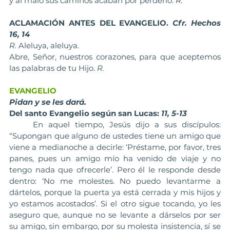
y al malo sus caminos acaban por perderlo. 
R. 
ACLAMACIÓN ANTES DEL EVANGELIO. 
Cfr. Hechos 
16, 14
R.
 Aleluya, aleluya.
Abre, Señor, nuestros corazones, para que aceptemos 
las palabras de tu Hijo. 
R.
EVANGELIO
Pidan y se les dará.
Del santo Evangelio según san Lucas: 
11, 5-13
	En aquel tiempo, Jesús dijo a sus discípulos: 
“Supongan que alguno de ustedes tiene un amigo que 
viene a medianoche a decirle: ‘Préstame, por favor, tres 
panes, pues un amigo mío ha venido de viaje y no 
tengo nada que ofrecerle’. Pero él le responde desde 
dentro: ‘No me molestes. No puedo levantarme a 
dártelos, porque la puerta ya está cerrada y mis hijos y 
yo estamos acostados’. Si el otro sigue tocando, yo les 
aseguro que, aunque no se levante a dárselos por ser 
su amigo, sin embargo, por su molesta insistencia, sí se 