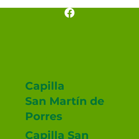
SANTUARIO
PARROQUIAL SAN
JUDAS TADEO
MEXICALI
Capilla
San Martín de
Porres
Capilla San