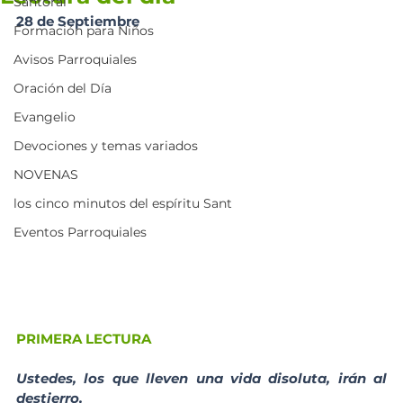
Santoral
28 de Septiembre 
Formación para Niños
Avisos Parroquiales
Oración del Día
Evangelio
Devociones y temas variados
NOVENAS
los cinco minutos del espíritu Sant
Eventos Parroquiales
PRIMERA LECTURA
Ustedes, los que lleven una vida disoluta, irán al 
destierro.