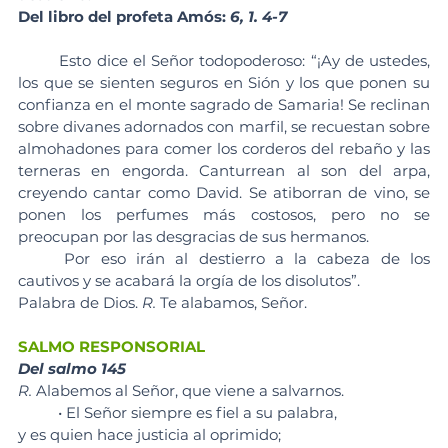
Del libro del profeta Amós: 
6, 1. 4-7
	Esto dice el Señor todopoderoso: “¡Ay de ustedes, 
los que se sienten seguros en Sión y los que ponen su 
confianza en el monte sagrado de Samaria! Se reclinan 
sobre divanes adornados con marfil, se recuestan sobre 
almohadones para comer los corderos del rebaño y las 
terneras en engorda. Canturrean al son del arpa, 
creyendo cantar como David. Se atiborran de vino, se 
ponen los perfumes más costosos, pero no se 
preocupan por las desgracias de sus hermanos.
	Por eso irán al destierro a la cabeza de los 
cautivos y se acabará la orgía de los disolutos”.
Palabra de Dios. 
R.
 Te alabamos, Señor.
SALMO RESPONSORIAL
Del salmo 145
R. 
Alabemos al Señor, que viene a salvarnos.
	• El Señor siempre es fiel a su palabra, 
y es quien hace justicia al oprimido; 