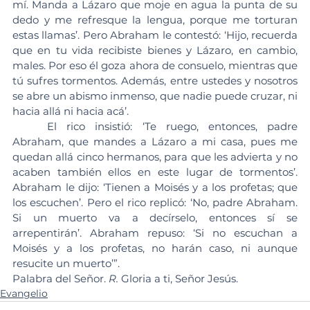
mí. Manda a Lázaro que moje en agua la punta de su 
dedo y me refresque la lengua, porque me torturan 
estas llamas’. Pero Abraham le contestó: ‘Hijo, recuerda 
que en tu vida recibiste bienes y Lázaro, en cambio, 
males. Por eso él goza ahora de consuelo, mientras que 
tú sufres tormentos. Además, entre ustedes y nosotros 
se abre un abismo inmenso, que nadie puede cruzar, ni 
hacia allá ni hacia acá’.
	El rico insistió: ‘Te ruego, entonces, padre 
Abraham, que mandes a Lázaro a mi casa, pues me 
quedan allá cinco hermanos, para que les advierta y no 
acaben también ellos en este lugar de tormentos’. 
Abraham le dijo: ‘Tienen a Moisés y a los profetas; que 
los escuchen’. Pero el rico replicó: ‘No, padre Abraham. 
Si un muerto va a decírselo, entonces sí se 
arrepentirán’. Abraham repuso: ‘Si no escuchan a 
Moisés y a los profetas, no harán caso, ni aunque 
resucite un muerto’”.
Palabra del Señor. 
R.
 Gloria a ti, Señor Jesús.
Evangelio