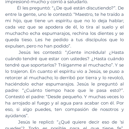
impresionó mucho y corrió a saludarlo.
	Él les preguntó: “¿De qué están discutiendo?”. De 
entre la gente, uno le contestó: “Maestro, te he traído a 
mi hijo, que tiene un espíritu que no lo deja hablar; 
cada vez que se apodera de él, lo tira al suelo y el 
muchacho echa espumarajos, rechina los dientes y se 
queda tieso. Les he pedido a tus discípulos que lo 
expulsen, pero no han podido”.
	Jesús les contestó: “¡Gente incrédula! ¿Hasta 
cuándo tendré que estar con ustedes? ¿Hasta cuándo 
tendré que soportarlos? Tráiganme al muchacho”. Y se 
lo trajeron. En cuanto el espíritu vio a Jesús, se puso a 
retorcer al muchacho; lo derribó por tierra y lo revolcó, 
haciéndolo echar espumarajos. Jesús le preguntó al 
padre: “¿Cuánto tiempo hace que le pasa esto?”. 
Contestó el padre: “Desde pequeño. Y muchas veces lo 
ha arrojado al fuego y al agua para acabar con él. Por 
eso, si algo puedes, ten compasión de nosotros y 
ayúdanos”.
	Jesús le replicó: “¿Qué quiere decir eso de ‘si 
puedes’? Todo es posible para el que tiene fe”. 