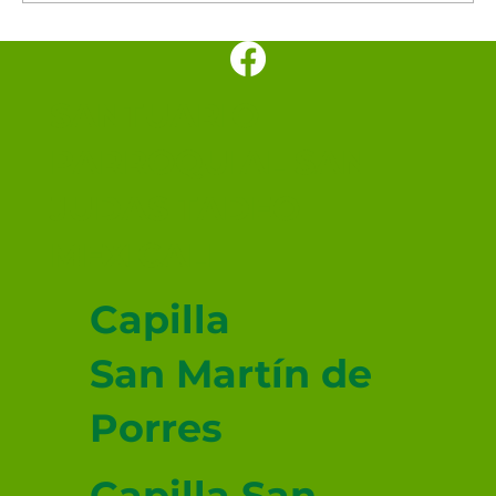
SANTUARIO
PARROQUIAL SAN
JUDAS TADEO
MEXICALI
Capilla
San Martín de
Porres
Capilla San