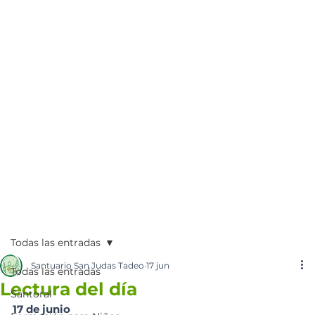
Todas las entradas
Santuario San Judas Tadeo
17 jun
Todas las entradas
Lectura del día
Santoral
17 de junio