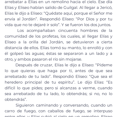
arrebatar a Elías en un remolino hacia el cielo. Ese día 
Elías y Eliseo habían salido de Guilgal. Al llegar a Jericó, 
Elías le dijo a Eliseo: “Quédate aquí, porque el Señor me 
envía al Jordán”. Respondió Eliseo: “Por Dios y por tu 
vida que no te dejaré ir solo”. Y se fueron los dos juntos.
	Los acompañaban cincuenta hombres de la 
comunidad de los profetas, los cuales, al llegar Elías y 
Eliseo a la orilla del Jordán, se detuvieron a cierta 
distancia de ellos. Elías tomó su manto, lo enrolló y con 
él golpeó las aguas; éstas se separaron a un lado y a 
otro, y ambos pasaron el río sin mojarse.
	Después de cruzar, Elías le dijo a Eliseo: “Pídeme 
lo que quieras que haga por ti, antes de que sea 
arrebatado de tu lado”. Respondió Eliseo: “Que sea el 
heredero principal de tu espíritu”. Le dijo Elías: “Es 
difícil lo que pides; pero si alcanzas a verme, cuando 
sea arrebatado de tu lado, lo obtendrás; si no, no lo 
obtendrás”.
	Siguieron caminando y conversando, cuando un 
carro de fuego, con caballos de fuego, se interpuso 
entre ellos, y Elías subió al cielo en un remolino. Eliseo 