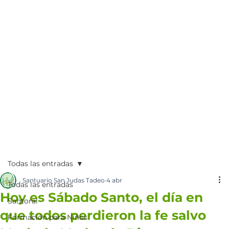
Todas las entradas
Santuario San Judas Tadeo
4 abr
Todas las entradas
Hoy es Sábado Santo, el día en
Santoral
que todos perdieron la fe salvo
Formación para Niños