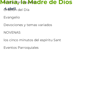
María, la Madre de Dios
Avisos Parroquiales
4 abril
Oración del Día
Evangelio
Devociones y temas variados
NOVENAS
los cinco minutos del espíritu Sant
Eventos Parroquiales