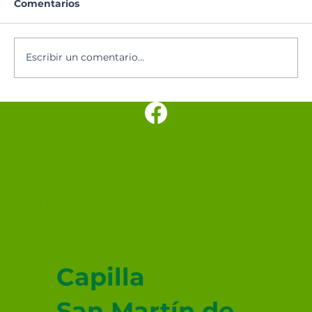
Comentarios
Escribir un comentario...
Hoy se celebra a Nuestra Señora de
los Ángeles, patrona de Costa Rica
SANTUARIO
PARROQUIAL SAN
JUDAS TADEO
MEXICALI
Capilla
San Martín de