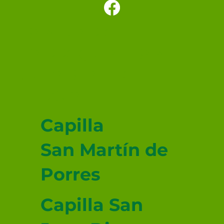
Pentecostés: Novena al Espíritu
Santo
SANTUARIO
PARROQUIAL SAN
JUDAS TADEO
MEXICALI
Capilla
San Martín de
Porres
Capilla San