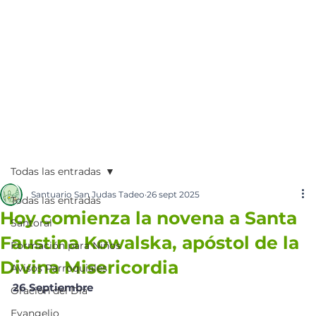
Todas las entradas
Santuario San Judas Tadeo
26 sept 2025
Todas las entradas
Hoy comienza la novena a Santa
Santoral
Faustina Kowalska, apóstol de la
Formación para Niños
Divina Misericordia
Avisos Parroquiales
26 Septiembre 
Oración del Día
Evangelio