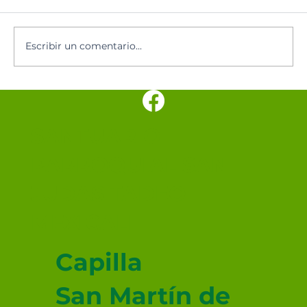
Escribir un comentario...
Hoy se celebra a Nuestra Señora de
los Ángeles, patrona de Costa Rica
SANTUARIO
PARROQUIAL SAN
JUDAS TADEO
MEXICALI
Capilla
San Martín de