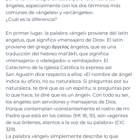
ángeles, especialmente con los dos términos más 
comunes de «ángeles» y «arcángeles».
¿Cuál es la diferencia?
En primer lugar, la palabra «ángel» proviene del latín 
angelus, que significa «mensajero de Dios». El latín 
proviene del griego ἄγγελος ángelos, que es una 
traducción del hebreo mal’ākh, que significa 
«mensajero» o «delegado» o «embajador». El 
Catecismo de la Iglesia Católica lo expresa así:
San Agustín dice respecto a ellos: «El nombre de ángel 
indica su oficio, no su naturaleza. Si preguntas por su 
naturaleza, te diré que es un espíritu; si preguntas por 
lo que hace, te diré que es un ángel«. Con todo su ser, 
los ángeles son servidores y mensajeros de Dios. 
Porque contemplan «constantemente el rostro de mi 
Padre que está en los cielos» (Mt 18, 10), son «agentes 
de sus órdenes, atentos a la voz de su palabra» (CIC 
329).
La palabra «ángel» simplemente describe lo que 