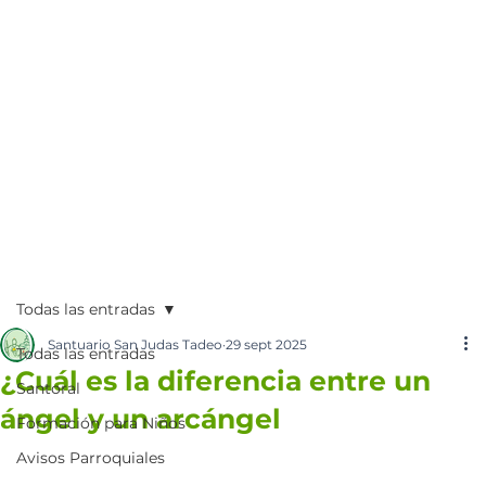
Todas las entradas
Santuario San Judas Tadeo
29 sept 2025
Todas las entradas
¿Cuál es la diferencia entre un
Santoral
ángel y un arcángel
Formación para Niños
Avisos Parroquiales